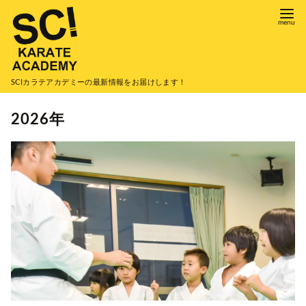
コ
ン
テ
ン
ツ
SCIカラテアカデミーの最新情報をお届けします！
へ
2026年
移
動