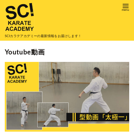
コ
ン
テ
ン
ツ
SCIカラテアカデミーの最新情報をお届けします！
へ
Youtube動画
移
動