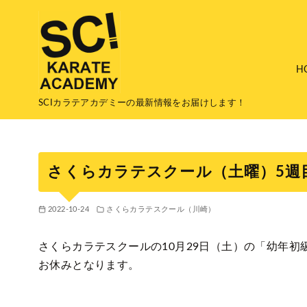
コ
ン
テ
ン
H
ツ
へ
SCIカラテアカデミーの最新情報をお届けします！
移
動
さくらカラテスクール（土曜）5週
2022-10-24
さくらカラテスクール（川崎）
さくらカラテスクールの10月29日（土）の「幼年
お休みとなります。