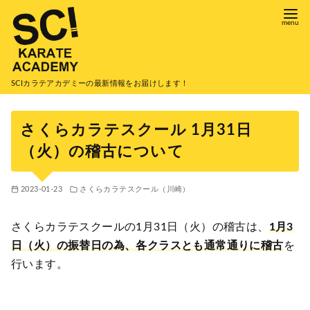
コ
ン
テ
ン
ツ
SCIカラテアカデミーの最新情報をお届けします！
へ
移
さくらカラテスクール 1月31日
動
（火）の稽古について
2023-01-23
さくらカラテスクール（川崎）
さくらカラテスクールの1月31日（火）の稽古は、
1月3
日（火）の振替日の為、各クラスとも通常通りに稽古
を
行います。