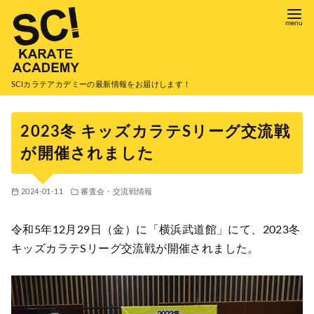
コ
ン
テ
ン
ツ
SCIカラテアカデミーの最新情報をお届けします！
へ
移
2023冬 キッズカラテSリーグ交流戦
動
が開催されました
2024-01-11
審査会・交流戦情報
令和5年12月29日（金）に「横浜武道館」にて、2023冬
キッズカラテSリーグ交流戦が開催されました。