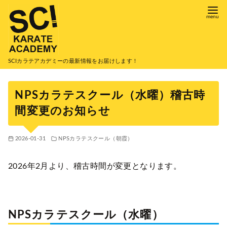
コ
ン
テ
ン
ツ
SCIカラテアカデミーの最新情報をお届けします！
へ
移
NPSカラテスクール（水曜）稽古時
動
間変更のお知らせ
2026-01-31
NPSカラテスクール（朝霞）
2026年2月より、稽古時間が変更となります。
NPSカラテスクール（水曜）