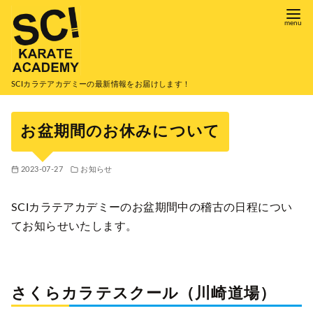
コ
ン
テ
ン
ツ
SCIカラテアカデミーの最新情報をお届けします！
へ
移
お盆期間のお休みについて
動
2023-07-27
お知らせ
SCIカラテアカデミーのお盆期間中の稽古の日程につい
てお知らせいたします。
さくらカラテスクール（川崎道場）